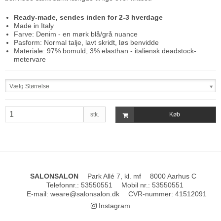
Ready-made, sendes inden for 2-3 hverdage
Made in Italy
Farve: Denim - en mørk blå/grå nuance
Pasform: Normal talje, lavt skridt, løs benvidde
Materiale: 97% bomuld, 3% elasthan - italiensk deadstock-
metervare
Vælg Størrelse
stk.
Køb
SALONSALON
Park Allé 7, kl. mf
8000 Aarhus C
Telefonnr.
:
53550551
Mobil nr.
:
53550551
E-mail
:
weare@salonsalon.dk
CVR-nummer
:
41512091
Instagram