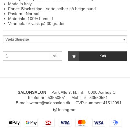
Made in Italy
Farve: Black stripe - sorte striber på beige bund
Pasform: Normal
Materiale: 100% bomuld
Vi anbefaler vask på 30 grader
Vælg Størrelse
stk.
Køb
SALONSALON
Park Allé 7, kl. mf
8000 Aarhus C
Telefonnr.
:
53550551
Mobil nr.
:
53550551
E-mail
:
weare@salonsalon.dk
CVR-nummer
:
41512091
Instagram